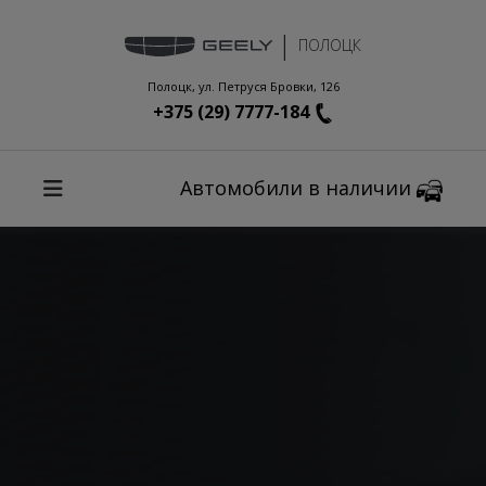
П
е
|
ПОЛОЦК
р
е
Полоцк, ул. Петруся Бровки, 126
й
+375 (29) 7777-184
т
и
к
Автомобили в наличии
с
о
д
е
р
ж
и
м
о
м
у